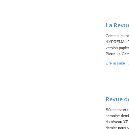
La Revu
Comme les se
d’YPREMA ! To
version papier
Pierre Le Car
Lire la suite
Revue d
Sûrement et t
semaine derni
du réseau YPR
dernier nous 