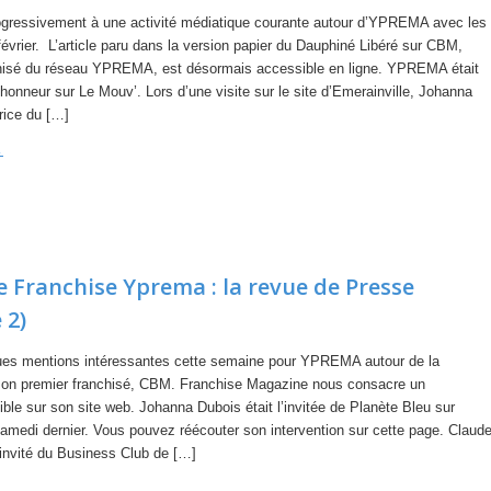
ogressivement à une activité médiatique courante autour d’YPREMA avec les
évrier. L’article paru dans la version papier du Dauphiné Libéré sur CBM,
chisé du réseau YPREMA, est désormais accessible en ligne. YPREMA était
honneur sur Le Mouv’. Lors d’une visite sur le site d’Emerainville, Johanna
rice du […]
→
 Franchise Yprema : la revue de Presse
 2)
ues mentions intéressantes cette semaine pour YPREMA autour de la
son premier franchisé, CBM. Franchise Magazine nous consacre un
nible sur son site web. Johanna Dubois était l’invitée de Planète Bleu sur
amedi dernier. Vous pouvez réécouter son intervention sur cette page. Claud
l’invité du Business Club de […]
→