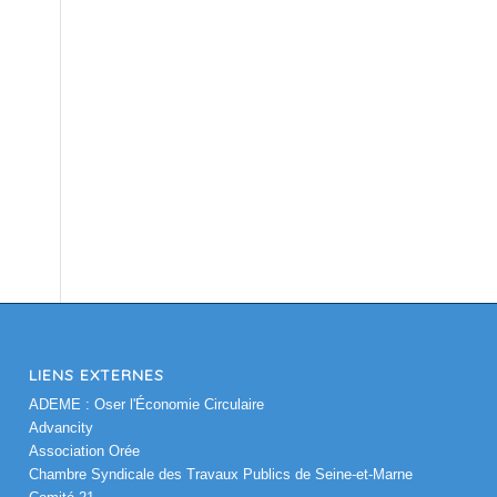
,
LIENS EXTERNES
ADEME : Oser l'Économie Circulaire
Advancity
Association Orée
Chambre Syndicale des Travaux Publics de Seine-et-Marne