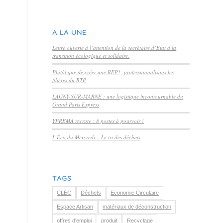
A LA UNE
Lettre ouverte à l’attention de la secrétaire d’État à la
transition écologique et solidaire.
Plutôt que de créer une REP*, professionnalisons les
filières du BTP
LAGNY-SUR-MARNE : une logistique incontournable du
Grand Paris Express
YPREMA recrute : 8 postes à pourvoir !
L’Eco du Mercredi – Le tri des déchets
TAGS
CLEC
Déchets
Economie Circulaire
Espace Artisan
matériaux de déconstruction
offres d'emploi
produit
Recyclage