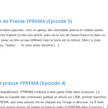
e de Presse YPREMA (Episode 5)
maines passées, voici un aperçu des retombées presse et médias autour
ut d’abord ce très bon article, paru sur le site de Ouest-France et dans sa
 (avec un titre un peu différent mais le texte est le même). Merci à Jean-
rou, l’auteur. Je vous avais annoncé […]
→
e presse YPREMA (Episode 4)
ranquillement, YPREMA continue à faire parler d’elle dans la presse. La
ère la Gazette des communes publiait un article sur CBM, premier franchisé
EMA, que vous pouvez lire en cliquant sur l’image ci-dessous. Le 8 mars
vous avions promis de mettre en ligne la vidéo d’YPREMA dans Emission […]