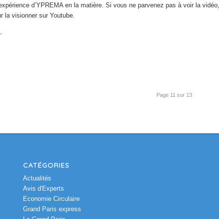
’expérience d’YPREMA en la matière. Si vous ne parvenez pas à voir la vidéo
ur la visionner sur Youtube.
→
Page 11 sur 13
CATÉGORIES
Actualités
Avis d'Experts
Economie Circulaire
Grand Paris express