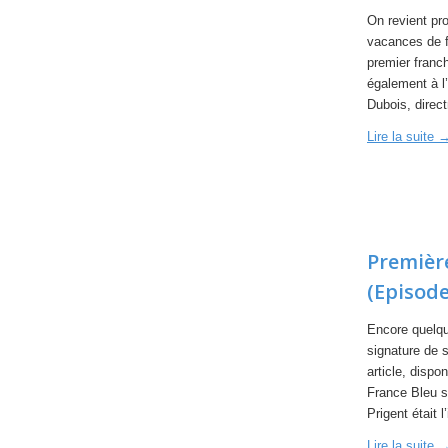
On revient pr
vacances de f
premier fran
également à l’
Dubois, direct
Lire la suite
Première
(Episode
Encore quelq
signature de 
article, dispo
France Bleu s
Prigent était 
Lire la suite