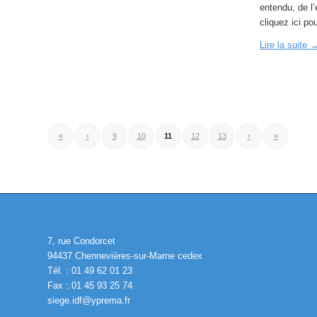
entendu, de l
cliquez ici po
Lire la suite
«
‹
9
10
11
12
13
›
»
7, rue Condorcet
94437 Chennevières-sur-Marne cedex
Tél. : 01 49 62 01 23
Fax : 01 45 93 25 74
siege.idf@yprema.fr