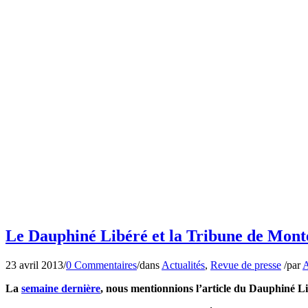
Le Dauphiné Libéré et la Tribune de Mo
23 avril 2013
/
0 Commentaires
/
dans
Actualités
,
Revue de presse
/
par
A
La
semaine dernière
, nous mentionnions l’article du Dauphiné Li
Notre pige presse nous a permis de voir que l’édition d’un des jours 
YPREMA
et
CBM
. Merci donc à ce journal pour cette double visibi
Article du Dauphiné Libéré du 13 avril 2013
Jeudi dernier, c’est la Tribune de Montélimar qui a publié un article très co
économiques du recyclage des matériaux de déconstruction du bâtiment.
Si vous ne deviez partager qu’un article pour expliquer efficacement le recyclage d
Article dans la Tribune de Montélimar du 18 avril 2013 mentionn
Peut-être à plus tard dans la semaine, puisque nous ne sommes, après-tout, que m