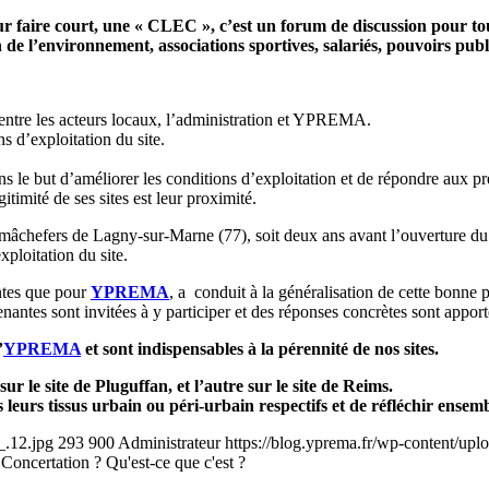
faire court, une « CLEC », c’est un forum de discussion pour tous 
de l’environnement, associations sportives, salariés, pouvoirs public
 entre les acteurs locaux, l’administration et YPREMA.
ns d’exploitation du site.
s le but d’améliorer les conditions d’exploitation et de répondre aux 
itimité de ses sites est leur proximité.
mâchefers de Lagny-sur-Marne (77), soit deux ans avant l’ouverture du si
xploitation du site.
antes que pour
YPREMA
, a conduit à la généralisation de cette bonne 
prenantes sont invitées à y participer et des réponses concrètes sont a
’
YPREMA
et sont indispensables à la pérennité de nos sites.
 le site de Pluguffan, et l’autre sur le site de Reims.
s leurs tissus urbain ou péri-urbain respectifs et de réfléchir ensemb
_.12.jpg
293
900
Administrateur
https://blog.yprema.fr/wp-content/up
oncertation ? Qu'est-ce que c'est ?