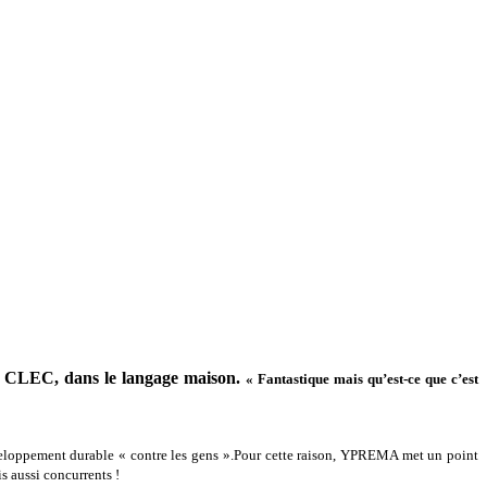
ou CLEC, dans le langage maison.
« Fantastique mais qu’est-ce que c’est
eloppement durable « contre les gens ».
Pour cette raison, YPREMA met un point
s aussi concurrents !
 fausses, trouver des solutions aux problèmes qui pourraient se poser et de partager
le transmis par CBM dans les retours presse locaux :