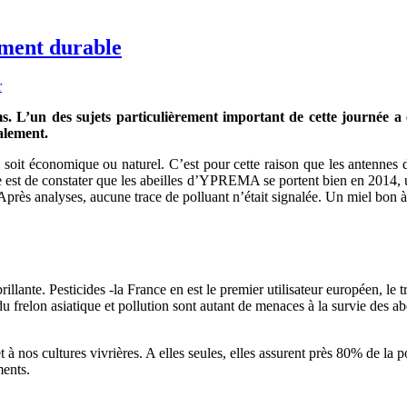
ement durable
r
un des sujets particulièrement important de cette journée a été l
ralement.
 soit économique ou naturel. C’est pour cette raison que les antennes
ce est de constater que les abeilles d’YPREMA se portent bien en 2014,
 Après analyses, aucune trace de polluant n’était signalée. Un miel bon à
rillante. Pesticides -la France en est le premier utilisateur européen, l
u frelon asiatique et pollution sont autant de menaces à la survie des a
t à nos cultures vivrières. A elles seules, elles assurent près 80% de la p
ments.