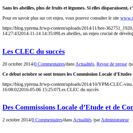
Sans les abeilles, plus de fruits et légumes. Si elles disparaissen
Pour en savoir plus sur cet enjeu, vous pouvez consulter le site
www.sa
https://blog.yprema.fr/wp-content/uploads/2014/11/bee-362751_1920
14:27:43
2014-11-14 14:35:09
Les abeilles, un enjeu crucial de dével
Les CLEC du succès
20 octobre 2014
/
0 Commentaires
/
dans
Actualités
,
Revue de presse
/
p
Ce début octobre se sont tenues les Commission Locale d’Etudes 
https://blog.yprema.fr/wp-content/uploads/2014/10/YPM-CLEC-visu
16:08:02
2016-05-06 15:25:07
Les CLEC du succès
Des Commissions Locale d’Etude et de Conc
2 octobre 2014
/
0 Commentaires
/
dans
Actualités
/
par
Administrateur