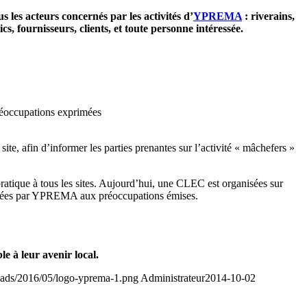
les acteurs concernés par les activités d’
YPREMA
: riverains,
s, fournisseurs, clients, et toute personne intéressée.
préoccupations exprimées
te, afin d’informer les parties prenantes sur l’activité « mâchefers »
pratique à tous les sites. Aujourd’hui, une CLEC est organisées sur
pportées par YPREMA aux préoccupations émises.
le à leur avenir local.
loads/2016/05/logo-yprema-1.png
Administrateur
2014-10-02