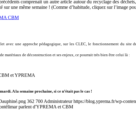
-Dauphiné.png
362
700
Administrateur
https://blog.yprema.fr/wp-conte
 Montélimar parlent d'YPREMA et CBM
d’Etude et de Concertation au Teil