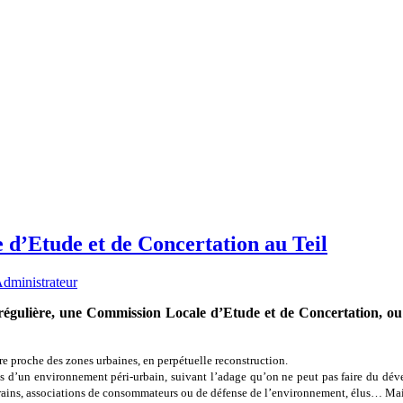
dministrateur
 régulière, une Commission Locale d’Etude et de Concertation, 
tre proche des zones urbaines, en perpétuelle reconstruction.
es d’un environnement péri-urbain, suivant l’adage qu’on ne peut pas faire du dév
verains, associations de consommateurs ou de défense de l’environnement, élus… Mai
itation du site avec ceux qui l’entourent, détruire les idées reçues lorsqu’elles sont
 site de CBM, premier franchisé YPREMA, au Teil. Voici le premier artic