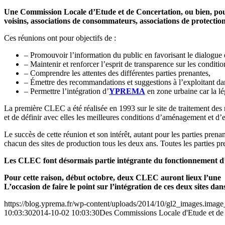
Une Commission Locale d’Etude et de Concertation, ou bien, pour 
voisins, associations de consommateurs, associations de protection 
Ces réunions ont pour objectifs de :
– Promouvoir l’information du public en favorisant le dialogue
– Maintenir et renforcer l’esprit de transparence sur les conditio
– Comprendre les attentes des différentes parties prenantes,
– Émettre des recommandations et suggestions à l’exploitant dan
– Permettre l’intégration d’
YPREMA
en zone urbaine car la lég
La première CLEC a été réalisée en 1993 sur le site de traitement des 
et de définir avec elles les meilleures conditions d’aménagement et d’e
Le succès de cette réunion et son intérêt, autant pour les parties pren
chacun des sites de production tous les deux ans. Toutes les parties 
Les CLEC font désormais partie intégrante du fonctionnement d
Pour cette raison, début octobre, deux CLEC auront lieux l’une sur
L’occasion de faire le point sur l’intégration de ces deux sites dan
https://blog.yprema.fr/wp-content/uploads/2014/10/gl2_images.image
10:03:30
2014-10-02 10:03:30
Des Commissions Locale d'Etude et de C