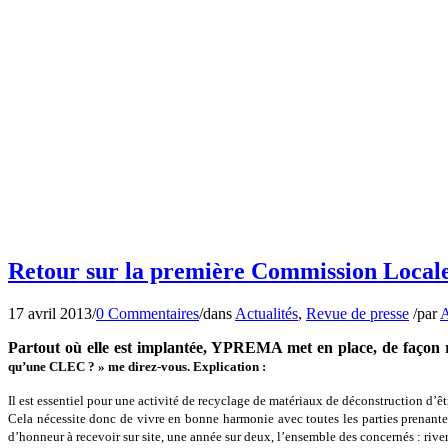
17 avril 2013
/
0 Commentaires
/
dans
Actualités
,
Revue de presse
/
par
A
Partout où elle est implantée, YPREMA met en place, de façon
qu’une CLEC ? » me direz-vous. Explication :
Il est essentiel pour une activité de recyclage de matériaux de déconstruction d’ê
Cela nécessite donc de vivre en bonne harmonie avec toutes les parties prenant
d’honneur à recevoir sur site, une année sur deux, l’ensemble des concernés : ri
Il s’agit tout simplement de jouer cartes sur table pour faire le bilan de la cohab
les bonnes pratiques.
La semaine dernière, s’est ainsi tenue la toute première CLEC sur le