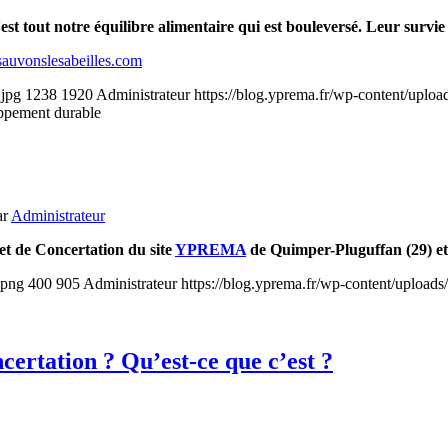
t, c’est tout notre équilibre alimentaire qui est bouleversé. Leur su
uvonslesabeilles.com
.jpg
1238
1920
Administrateur
https://blog.yprema.fr/wp-content/uplo
oppement durable
ar
Administrateur
et de Concertation du site
YPREMA
de Quimper-Pluguffan (29) 
.png
400
905
Administrateur
https://blog.yprema.fr/wp-content/upload
ertation ? Qu’est-ce que c’est ?