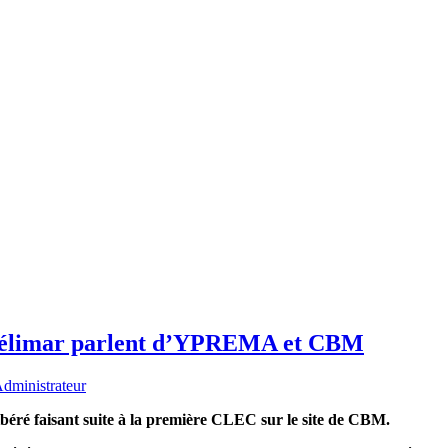
ntélimar parlent d’YPREMA et CBM
dministrateur
béré faisant suite à la première CLEC sur le site de CBM.
précédents comprenait un autre article autour du recyclage des déchets,
lité sur une même semaine ! (Comme d’habitude, cliquez sur l’image pour 
mplet avec une approche pédagogique, sur les CLEC, le fonctionnement du site du
e matériaux de déconstruction et ses enjeux, ce pourrait très bien être celui là :
ant CBM et YPREMA
ardi. A la semaine prochaine, si ce n’était pas le cas !