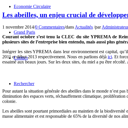
Economie Circulaire
Les abeilles, un enjeu crucial de développ
1 novembre 2014
/
0 Commentaires
/
dans
Actualités
/
par
Administrateu
Grand Paris
Courant octobre s’est tenu la CLEC du site YPREMA de Reims. L’
plusieurs sites de l’entreprise bien entendu, mais aussi plus géné
Intégrer les sites YPREMA dans leur environnement est capital, qu’il
2011 et début 2013 respectivement. Nous en parlions déjà
ici
. Et for
Contact
essaimé aux beaux jours. Sur les deux sites, du miel a pu être récolté.
Rechercher
Pour autant la situation générale des abeilles dans le monde n’est pas b
diminution des espaces verts, réchauffement climatique, prolifération d
colonie.
Les abeilles sont pourtant primordiales au maintien de la biodiversité e
masse alimentaire et est responsable de 65% de la diversité de nos ali